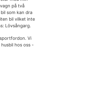
svagn på två
 bil som kan dra
n bil vilket inte
ss: Lövsångarg.
sportfordon. Vi
 husbil hos oss -