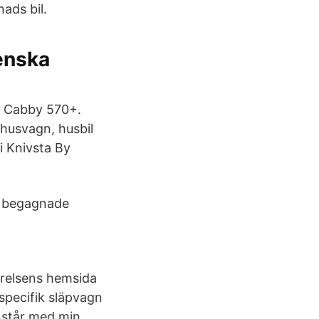
ads bil.
enska
. Cabby 570+.
husvagn, husbil
 i Knivsta By
r begagnade
yrelsens hemsida
 specifik släpvagn
 står med min