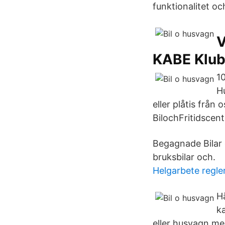
funktionalitet o
V
KABE Klu
1
H
eller plåtis från
BilochFritidscen
Begagnade Bilar 
bruksbilar och.
Helgarbete regle
H
ka
eller husvagn me