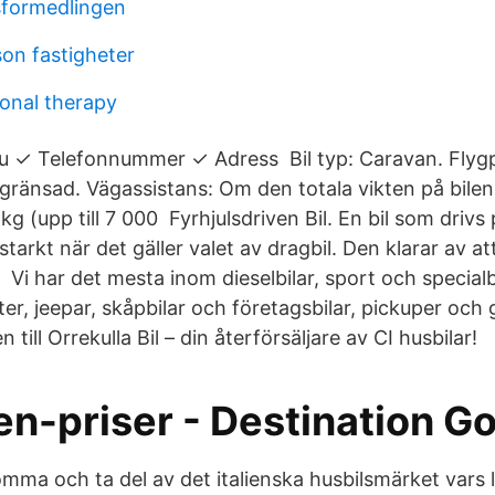
sformedlingen
son fastigheter
onal therapy
 du ✓ Telefonnummer ✓ Adress Bil typ: Caravan. Flygp
begränsad. Vägassistans: Om den totala vikten på bil
g (upp till 7 000 Fyrhjulsdriven Bil. En bil som drivs p
rkt när det gäller valet av dragbil. Den klarar av att
Vi har det mesta inom dieselbilar, sport och specialb
ter, jeepar, skåpbilar och företagsbilar, pickuper och g
ill Orrekulla Bil – din återförsäljare av CI husbilar!
en-priser - Destination G
omma och ta del av det italienska husbilsmärket vars 