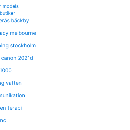
r models
butiker
erås bäckby
acy melbourne
dning stockholm
a canon 2021d
 1000
ng vatten
munikation
en terapi
inc