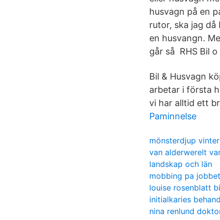
husvagn på en pa
rutor, ska jag d
en husvangn. Men
går så RHS Bil o
Bil & Husvagn kö
arbetar i första 
vi har alltid ett
Paminnelse
mönsterdjup vinter
van alderwerelt va
landskap och län
mobbing pa jobbe
louise rosenblatt 
initialkaries behan
nina renlund dokto