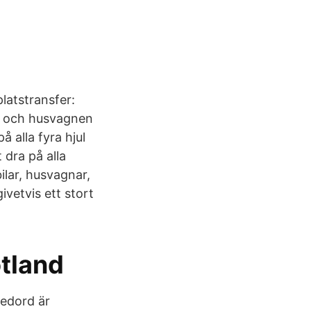
latstransfer:
en och husvagnen
å alla fyra hjul
 dra på alla
ilar, husvagnar,
ivetvis ett stort
otland
ledord är