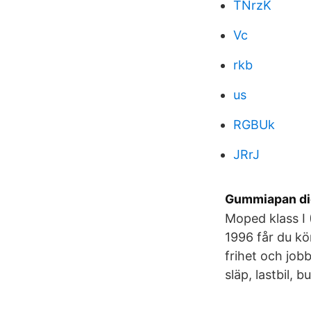
TNrzK
Vc
rkb
us
RGBUk
JRrJ
Gummiapan die
Moped klass I (
1996 får du kö
frihet och jobb
släp, lastbil, 