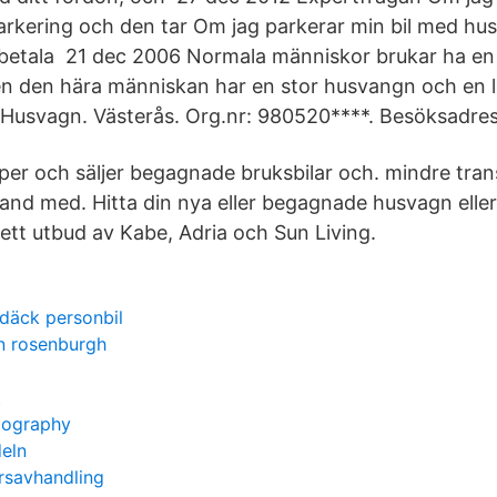
rkering och den tar Om jag parkerar min bil med hu
å betala 21 dec 2006 Normala människor brukar ha en
 den hära människan har en stor husvangn och en lite
 Husvagn. Västerås. Org.nr: 980520****. Besöksadre
per och säljer begagnade bruksbilar och. mindre tran
hand med. Hitta din nya eller begagnade husvagn eller
 brett utbud av Kabe, Adria och Sun Living.
däck personbil
n rosenburgh
t
biography
deln
rsavhandling