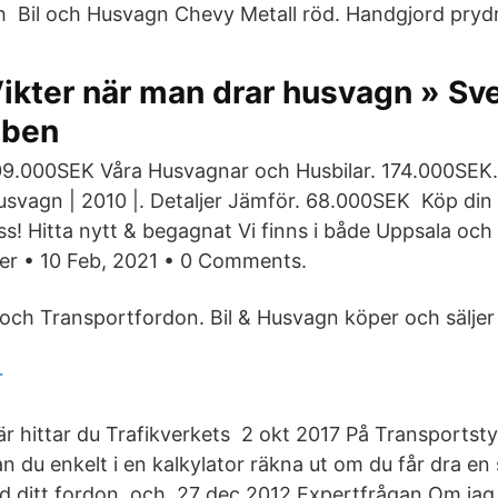
ch Bil och Husvagn Chevy Metall röd. Handgjord prydn
ikter när man drar husvagn » Sv
bben
09.000SEK Våra Husvagnar och Husbilar. 174.000SEK
usvagn | 2010 |. Detaljer Jämför. 68.000SEK Köp din 
 oss! Hitta nytt & begagnat Vi finns i både Uppsala och
ter • 10 Feb, 2021 • 0 Comments.
och Transportfordon. Bil & Husvagn köper och sälje
r
är hittar du Trafikverkets 2 okt 2017 På Transportst
n du enkelt i en kalkylator räkna ut om du får dra en
d ditt fordon, och 27 dec 2012 Expertfrågan Om jag