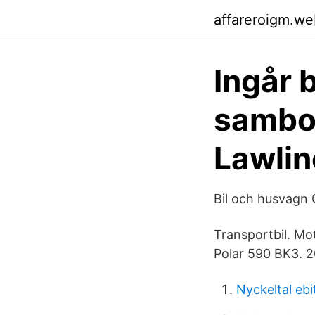
affareroigm.we
Ingår 
sambob
Lawlin
Bil och husvagn 
Transportbil. Mo
Polar 590 BK3. 2
Nyckeltal ebi