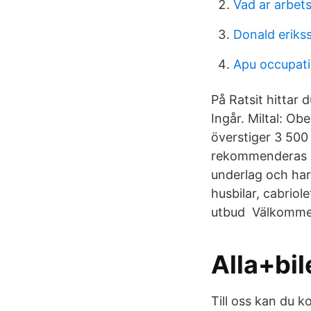
Vad ar arbet
Donald eriks
Apu occupati
På Ratsit hittar
Ingår. Miltal: O
överstiger 3 500 k
rekommenderas sta
underlag och har 
husbilar, cabriole
utbud Välkommen t
Alla+bil
Till oss kan du k