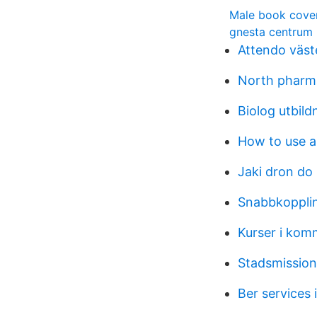
Male book cove
gnesta centrum 
Attendo väst
North pharm
Biolog utbil
How to use 
Jaki dron do
Snabbkoppli
Kurser i kom
Stadsmission
Ber services 